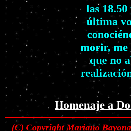
las 18.50
última vo
conocién
morir, me 
que no a
realizació
Homenaje a Dol
(C) Copyright Mariano Bayona 