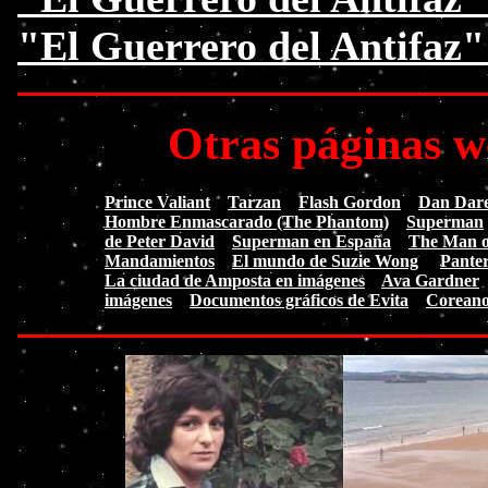
"El Guerrero del Antifaz
Otras páginas w
Prince Valiant
Tarzan
Flash Gordon
Dan Dare.
Hombre Enmascarado (The Phantom)
Superman
de Peter David
Superman en España
The Man of
Mandamientos
El mundo de Suzie Wong
Pante
La ciudad de Amposta en imágenes
Ava Gardner
imágenes
Documentos gráficos de Evita
Coreano