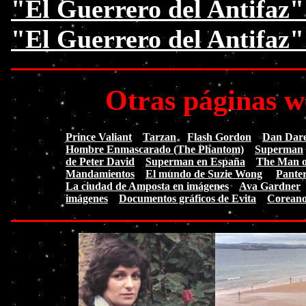
"El Guerrero del Antifaz"
"El Guerrero del Antifaz
Otras páginas w
Prince Valiant
Tarzan
Flash Gordon
Dan Dare.
Hombre Enmascarado (The Phantom)
Superman
de Peter David
Superman en España
The Man of
Mandamientos
El mundo de Suzie Wong
Pante
La ciudad de Amposta en imágenes
Ava Gardner
imágenes
Documentos gráficos de Evita
Coreano