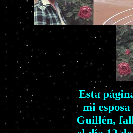
Esta págin
mi esposa
Guillén, fa
el día 12 d