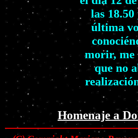
las 18.50
última vo
conocién
morir, me 
que no a
realizació
Homenaje a Dol