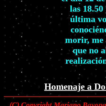
las 18.50
última vo
conocién
morir, me 
que no a
realizació
Homenaje a Dol
(C) Copyright Mariano Bayona 