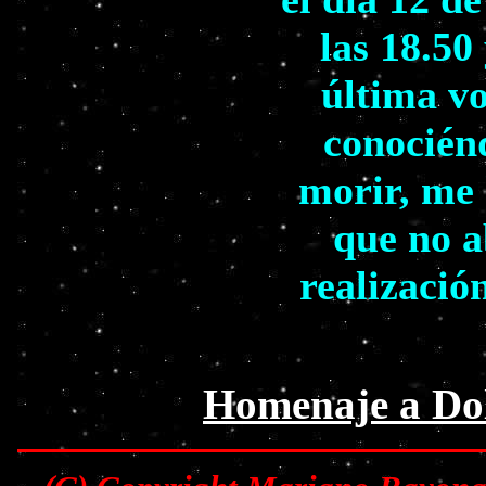
las 18.50
última vo
conocién
morir, me 
que no a
realizació
Homenaje a Dol