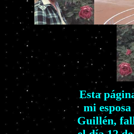
Esta págin
mi esposa
Guillén, fa
el día 12 d