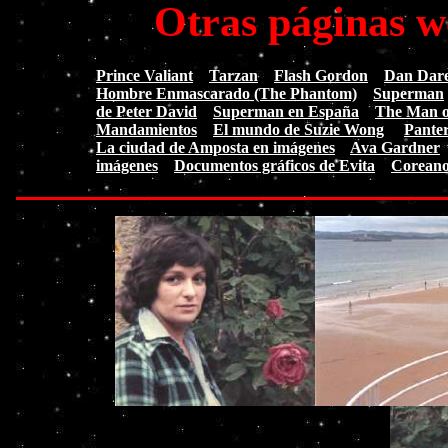
Otras páginas w
Prince Valiant
Tarzan
Flash Gordon
Dan Dare.
Hombre Enmascarado (The Phantom)
Superman
de Peter David
Superman en España
The Man of
Mandamientos
El mundo de Suzie Wong
Pante
La ciudad de Amposta en imágenes
Ava Gardner
imágenes
Documentos gráficos de Evita
Coreano