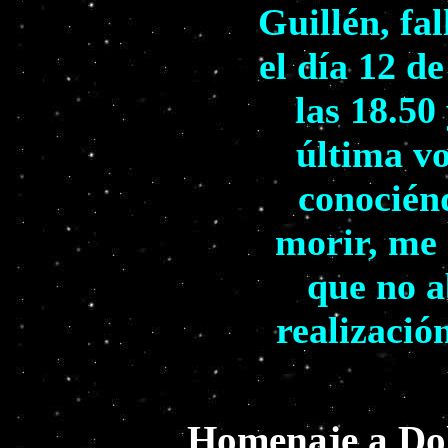
Guillén, fa
el día 12 d
las 18.50
última vo
conocién
morir, me 
que no a
realizació
Homenaje a Dol